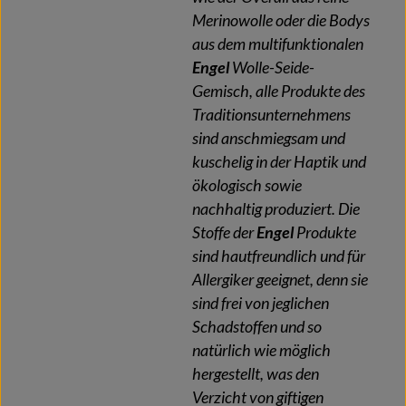
Merinowolle oder die Bodys
aus dem multifunktionalen
Engel
Wolle-Seide-
Gemisch, alle Produkte des
Traditionsunternehmens
sind anschmiegsam und
kuschelig in der Haptik und
ökologisch sowie
nachhaltig produziert. Die
Stoffe der
Engel
Produkte
sind hautfreundlich und für
Allergiker geeignet, denn sie
sind frei von jeglichen
Schadstoffen und so
natürlich wie möglich
hergestellt, was den
Verzicht von giftigen