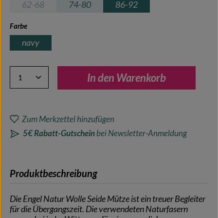
62-68
74-80
86-92
(Diese Option ist zurzeit nicht verfügbar.)
auswählen
Farbe
navy
Produkt Anzahl: Gib den gewünschten Wert ein oder benutze 
In den Warenkorb
Zum Merkzettel hinzufügen
5€ Rabatt-Gutschein
bei Newsletter-Anmeldung
Produktbeschreibung
Die Engel Natur Wolle Seide Mütze ist ein treuer Begleiter
für die Übergangszeit. Die verwendeten Naturfasern