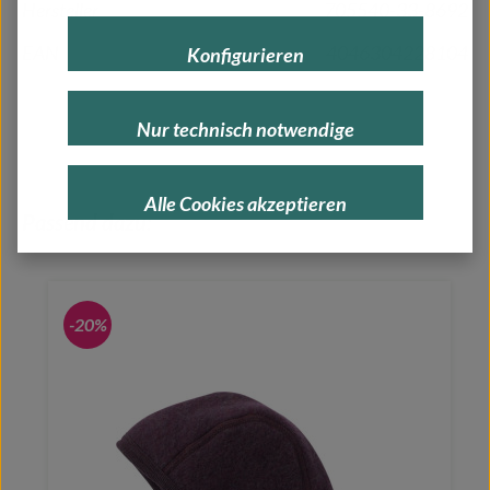
Hersteller
705540-33-8692
EAN
4046304228104
Konfigurieren
Nur technisch notwendige
Alle Cookies akzeptieren
Produktgalerie überspringen
Passend dazu:
-20%