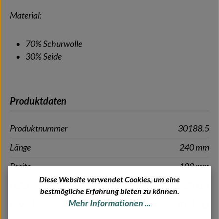
Material:
70% Schurwolle
30% Seide
Produktdaten
Produktnummer
30188.5
Länge
240 mm
Breite
180 mm
Diese Website verwendet Cookies, um eine
Höhe
20 mm
bestmögliche Erfahrung bieten zu können.
Mehr Informationen ...
Gewicht
0.045 kg