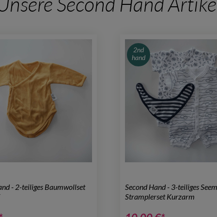
Unsere Second Hand Artike
2nd
hand
nd - 2-teiliges Baumwollset
Second Hand - 3-teiliges See
f
Stramplerset Kurzarm