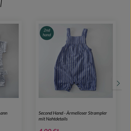
l
2nd
hand
mann
Second Hand - Ärmelloser Strampler
mit Nahtdetails