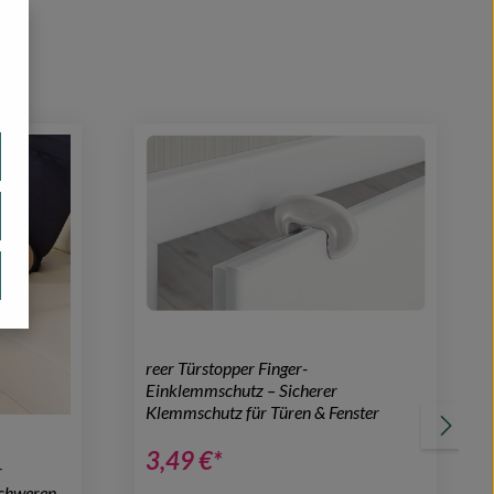
reer Türstopper Finger-
Einklemmschutz – Sicherer
Klemmschutz für Türen & Fenster
3,49 €*
r
schweren