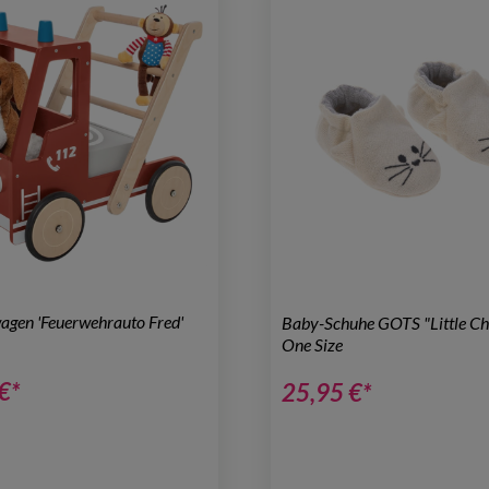
agen 'Feuerwehrauto Fred'
Baby-Schuhe GOTS "Little C
One Size
€*
25,95 €*