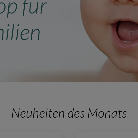
op für
ilien
Neuheiten des Monats