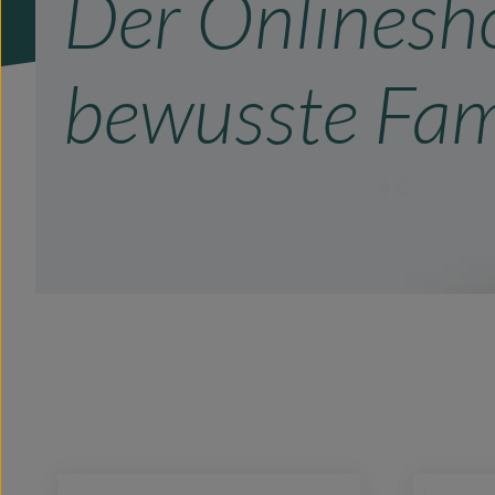
Der Onlinesh
bewusste Fam
Produktgalerie überspringen