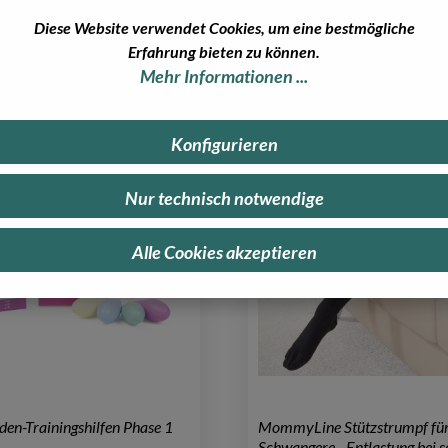
Diese Website verwendet Cookies, um eine bestmögliche
Unsere Topseller
Erfahrung bieten zu können.
Mehr Informationen ...
Konfigurieren
Nur technisch notwendige
Alle Cookies akzeptieren
en-Trainingshilfen Phase 1
MommyLine Stützstrumpf fü
Schwangere - Entlastung bei 