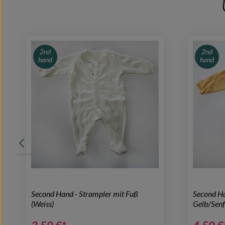
2nd
2nd
hand
hand
Second Hand - Strampler mit Fuß
Second Ha
(Weiss)
Gelb/Sen