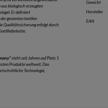
Gewicht
n aus biologisch erzeugten
Hersteller
iegel. Er definiert
der gesamten textilen
EAN
ie Qualitätssicherung erfolgt durch
xtillieferkette.
rmany“
steht seit Jahren auf Platz 1
testen Produkte weltweit. Das
ortschrittliche Technologie,