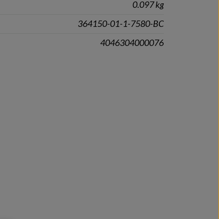
0.097 kg
364150-01-1-7580-BC
4046304000076