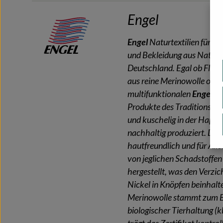
Engel
Engel
Naturtextilien für B
und Bekleidung aus Naturfa
Deutschland. Egal ob Fleec
aus reine Merinowolle oder
multifunktionalen
Engel
Wo
Produkte des Traditionsu
und kuschelig in der Hapti
nachhaltig produziert. Die 
hautfreundlich und für Aller
von jeglichen Schadstoffen
hergestellt, was den Verzic
Nickel in Knöpfen beinhalt
Merinowolle stammt zum Bei
biologischer Tierhaltung (