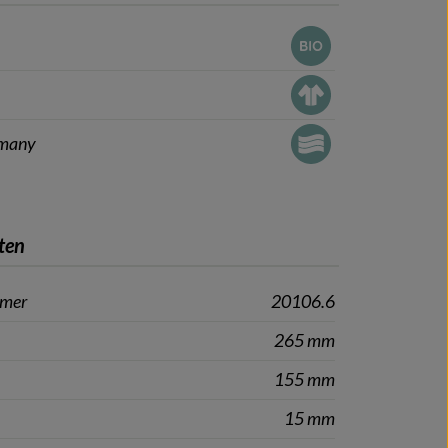
rmany
ten
mmer
20106.6
265 mm
155 mm
15 mm