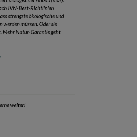
liert biologischer Anbau (kbA).
nach IVN-Best-Richtlinien
 dass strengste ökologische und
ten werden müssen. Oder sie
t. Mehr Natur-Garantie geht
l
erne weiter!