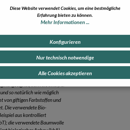
Diese Website verwendet Cookies, um eine bestmögliche
Erfahrung bieten zu können.
Mehr Informationen ...
abys und Kinder umfasst Wäsche
sern – 100% gefertigt in
e-Bekleidung wie der Overall
Konfigurieren
 die Bodys aus dem
lle-Seide-Gemisch, alle
Nur technisch notwendige
nternehmens sind anschmiegsam
k und ökologisch sowie
Alle Cookies akzeptieren
Stoffe der
Engel
Produkte sind
giker geeignet, denn sie sind frei
 und so natürlich wie möglich
ht von giftigen Farbstoffen und
et. Die verwendete Bio-
spiel aus kontrolliert
kbT); die verwendete Baumwolle