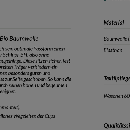
Material
 Bio Baumwolle
Baumwolle (
rch sein optimale Passform einen
Elasthan
r Schlupf-BH, also ohne
geinlage. Diese sitzen sicher, fest
reiten Träger verhindern ein
inen besonders guten und
Textilpfleg
s zur Seite geschoben. So kann die
 Durch seinen hohen und beqeumen
eeignet.
Waschen 60
mmantelt).
itliches Wegziehen der Cups
Qualitätss