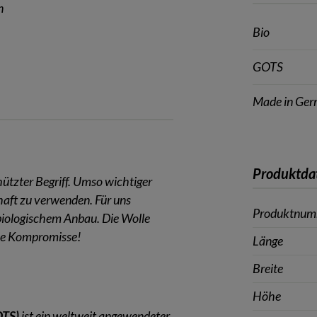
n
Bio
GOTS
Made in Ge
Produktda
chützter Begriff. Umso wichtiger
nhaft zu verwenden. Für uns
Produktnu
iologischem Anbau. Die Wolle
hne Kompromisse!
Länge
Breite
Höhe
OTS)
ist ein weltweit angewendeter