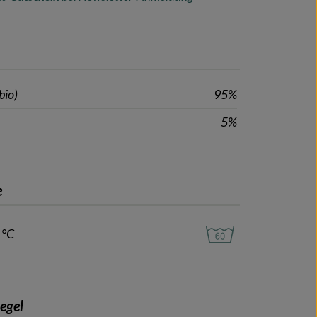
bio)
95%
5%
e
 °C
iegel