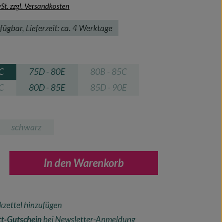
wSt. zzgl. Versandkosten
fügbar, Lieferzeit: ca. 4 Werktage
hlen
0C
75D - 80E
80B - 85C
(Diese Option ist zurzeit nicht verfügb
0C
80D - 85E
85D - 90E
e Option ist zurzeit nicht verfügbar.)
(Diese Option ist zurzeit nicht verfügb
len
schwarz
(Diese Option ist zurzeit nicht verfügbar.)
nzahl: Gib den gewünschten Wert ein oder ben
In den Warenkorb
zettel hinzufügen
t-Gutschein
bei Newsletter-Anmeldung