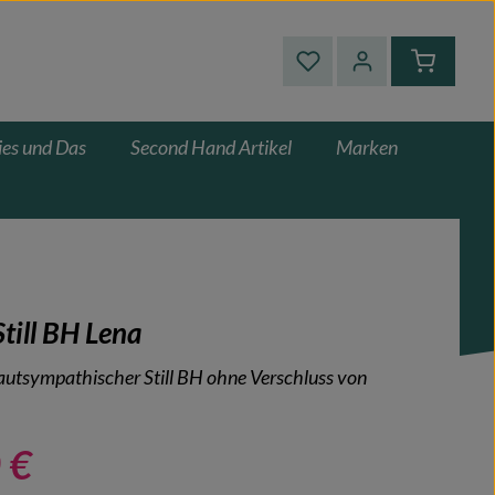
Du hast 0 Produkte auf
Warenkor
ies und Das
Second Hand Artikel
Marken
till BH Lena
utsympathischer Still BH ohne Verschluss von
 €