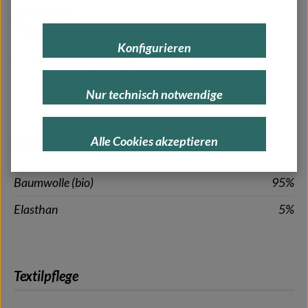
gerne weiter!
Schreiben Sie uns einfach über unser
Kontaktformular
.
Konfigurieren
Herstellerinformationen
Nur technisch notwendige
Alle Cookies akzeptieren
Material
Baumwolle (bio)
95%
Elasthan
5%
Textilpflege