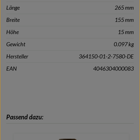
Länge
265 mm
Breite
155 mm
Höhe
15 mm
Gewicht
0.097 kg
Hersteller
364150-01-2-7580-DE
EAN
4046304000083
Produktgalerie überspringen
Passend dazu: