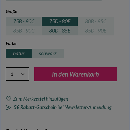
auswählen
Größe
75B - 80C
75D - 80E
80B - 85C
(Diese Option ist zu
85B - 90C
80D - 85E
85D - 90E
(Diese Option ist zurzeit nicht verfügbar.)
(Diese Option ist zu
auswählen
Farbe
natur
schwarz
Produkt Anzahl: Gib den gewünschten Wert ein oder benutze 
In den Warenkorb
Zum Merkzettel hinzufügen
5€ Rabatt-Gutschein
bei Newsletter-Anmeldung