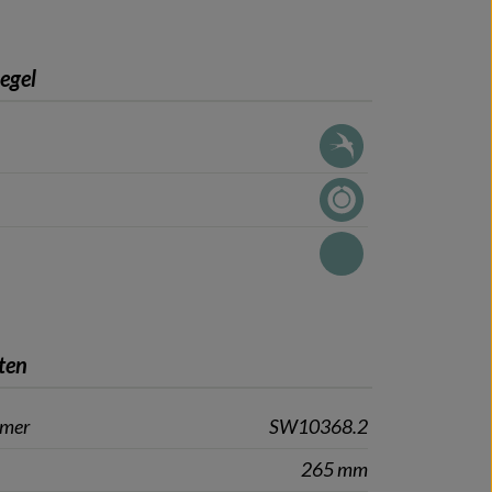
iegel
ten
mmer
SW10368.2
265 mm