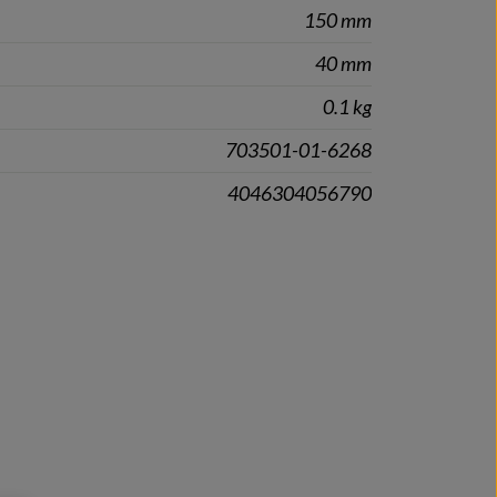
150 mm
40 mm
0.1 kg
703501-01-6268
4046304056790