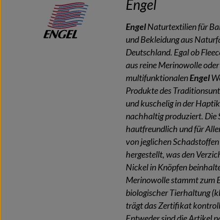
Engel
Engel
Naturtextilien für B
und Bekleidung aus Naturfa
Deutschland. Egal ob Fleec
aus reine Merinowolle oder
multifunktionalen
Engel
Wo
Produkte des Traditionsu
und kuschelig in der Hapti
nachhaltig produziert. Die 
hautfreundlich und für Aller
von jeglichen Schadstoffen
hergestellt, was den Verzic
Nickel in Knöpfen beinhalt
Merinowolle stammt zum Bei
biologischer Tierhaltung (
trägt das Zertifikat kontrol
Entweder sind die Artikel 