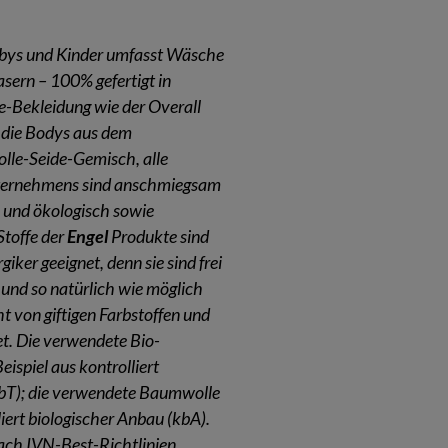
abys und Kinder umfasst Wäsche
sern – 100% gefertigt in
e-Bekleidung wie der Overall
 die Bodys aus dem
lle-Seide-Gemisch, alle
nternehmens sind anschmiegsam
k und ökologisch sowie
Stoffe der
Engel
Produkte sind
giker geeignet, denn sie sind frei
 und so natürlich wie möglich
ht von giftigen Farbstoffen und
et. Die verwendete Bio-
spiel aus kontrolliert
kbT); die verwendete Baumwolle
liert biologischer Anbau (kbA).
nach IVN-Best-Richtlinien