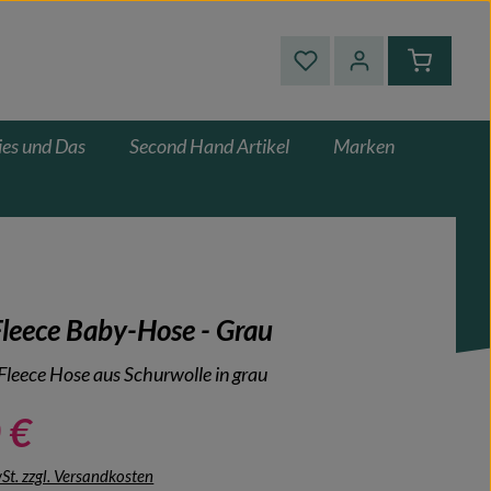
Du hast 0 Produkte auf
Warenkor
ies und Das
Second Hand Artikel
Marken
leece Baby-Hose - Grau
Fleece Hose aus Schurwolle in grau
 €
wSt. zzgl. Versandkosten