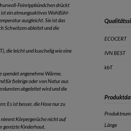
churwoll-Feinrippbündchen drückt
l ist ein atmungsaktives Wohlfühl-
mperatur ausgleicht. Sie ist das
Qualitätss
rch Schwitzen ableitet und die
ECOCERT
 die leicht und kuschelig wie eine
IVN BEST
kbT
lle spendet angenehme Wärme.
nd für fiebrige oder von Natur aus
rdunsten abgeleitet wird und die
Produktda
: Es ist besser, die Hose nur zu
Produktnu
Sie nimmt Körpergerüche nicht auf
Länge
er gereizte Kinderhaut.