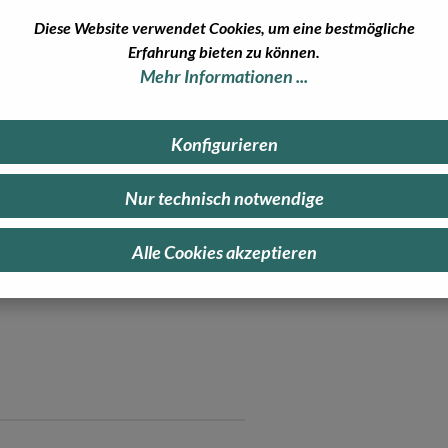
 Produkte, in denen alle
Diese Website verwendet Cookies, um eine bestmögliche
das Siegel tragen.
Erfahrung bieten zu können.
Mehr Informationen ...
Konfigurieren
biologische Tierhaltung. Das
eren, die artgerecht und im
Nur technisch notwendige
 von Pestiziden oder Düngemitteln
 und auf schmerzhafte Praktiken
Alle Cookies akzeptieren
o erhältst du ein reines
ärmt.