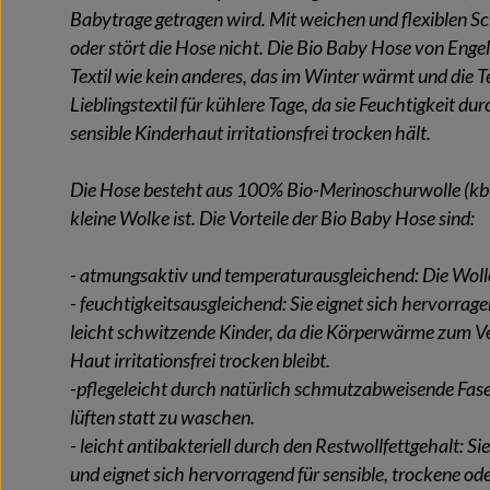
Babytrage getragen wird.
Mit weichen und flexiblen S
oder stört die Hose nicht. Die Bio Baby Hose von Enge
Textil wie kein anderes, das im Winter wärmt und die Te
Lieblingstextil für kühlere Tage, da sie Feuchtigkeit du
sensible Kinderhaut irritationsfrei trocken hält.
Die Hose besteht aus 100% Bio-Merinoschurwolle (kbT),
kleine Wolke ist. Die Vorteile der Bio Baby Hose sind:
- atmungsaktiv und temperaturausgleichend: Die Wo
- feuchtigkeitsausgleichend: Sie eignet sich hervorrage
leicht schwitzende Kinder, da die Körperwärme zum Ve
Haut irritationsfrei trocken bleibt.
-pflegeleicht durch natürlich schmutzabweisende Fasern
lüften statt zu waschen.
- leicht antibakteriell durch den Restwollfettgehalt: 
und eignet sich hervorragend für sensible, trockene od