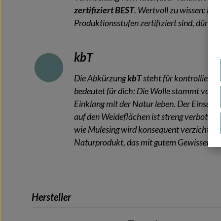
zertifiziert BEST
. Wertvoll zu wissen: Nur
Produktionsstufen zertifiziert sind, dürfen 
kbT
Die Abkürzung
kbT
steht für kontrolliert 
bedeutet für dich: Die Wolle stammt von Ti
Einklang mit der Natur leben. Der Einsatz
auf den Weideflächen ist streng verboten,
wie Mulesing wird konsequent verzichtet. S
Naturprodukt, das mit gutem Gewissen w
Hersteller