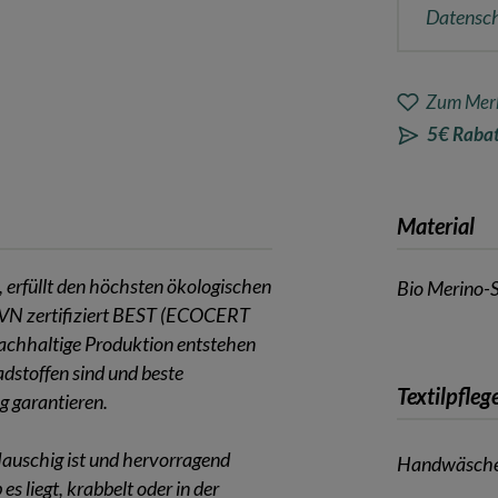
Datensc
Zum Merk
5€ Rabat
Material
, erfüllt den höchsten ökologischen
Bio Merino-
il-IVN zertifiziert BEST (ECOCERT
nachhaltige Produktion entstehen
hadstoffen sind und beste
Textilpfleg
g garantieren.
lauschig ist und hervorragend
Handwäsch
s liegt, krabbelt oder in der