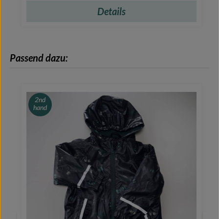
Details
Produktgalerie überspringen
Passend dazu:
2nd
hand