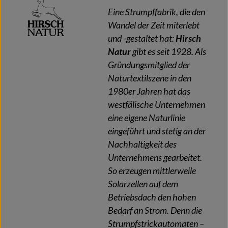
Eine Strumpffabrik, die den
Wandel der Zeit miterlebt
und -gestaltet hat:
Hirsch
Natur
gibt es seit 1928. Als
Gründungsmitglied der
Naturtextilszene in den
1980er Jahren hat das
westfälische Unternehmen
eine eigene Naturlinie
eingeführt und stetig an der
Nachhaltigkeit des
Unternehmens gearbeitet.
So erzeugen mittlerweile
Solarzellen auf dem
Betriebsdach den hohen
Bedarf an Strom. Denn die
Strumpfstrickautomaten –