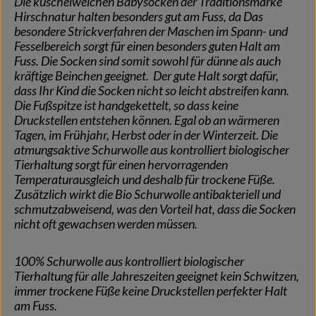
Die kuschelweichen Babysocken der Traditionsmarke
Hirschnatur halten besonders gut am Fuss, da Das
besondere Strickverfahren der Maschen im Spann- und
Fesselbereich sorgt für einen besonders guten Halt am
Fuss. Die Socken sind somit sowohl für dünne als auch
kräftige Beinchen geeignet. Der gute Halt sorgt dafür,
dass Ihr Kind die Socken nicht so leicht abstreifen kann.
Die Fußspitze ist handgekettelt, so dass keine
Druckstellen entstehen können. Egal ob an wärmeren
Tagen, im Frühjahr, Herbst oder in der Winterzeit. Die
atmungsaktive Schurwolle aus kontrolliert biologischer
Tierhaltung sorgt für einen hervorragenden
Temperaturausgleich und deshalb für trockene Füße.
Zusätzlich wirkt die Bio Schurwolle antibakteriell und
schmutzabweisend, was den Vorteil hat, dass die Socken
nicht oft gewachsen werden müssen.
100% Schurwolle aus kontrolliert biologischer
Tierhaltung für alle Jahreszeiten geeignet kein Schwitzen,
immer trockene Füße keine Druckstellen perfekter Halt
am Fuss.