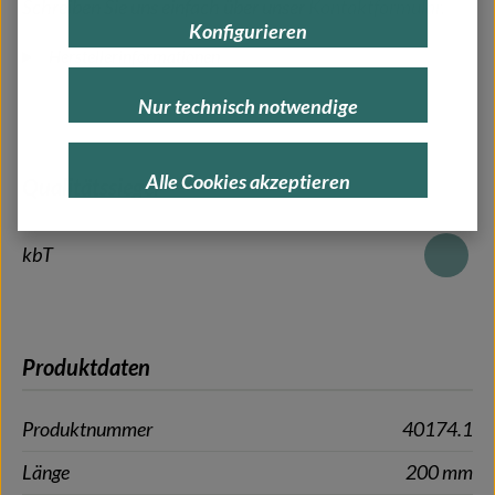
Schreiben Sie uns einfach über unser
Kontaktformular
.
Konfigurieren
Herstellerinformationen
Nur technisch notwendige
Alle Cookies akzeptieren
Qualitätssiegel
kbT
Produktdaten
Produktnummer
40174.1
Länge
200 mm