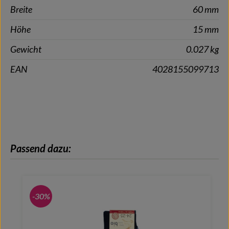
Breite
60 mm
Höhe
15 mm
Gewicht
0.027 kg
EAN
4028155099713
Produktgalerie überspringen
Passend dazu:
-30%