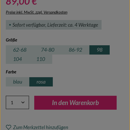
89,00 €
Preise inkl. MwSt. zzgl. Versandkosten
Sofort verfügbar, Lieferzeit: ca. 4 Werktage
auswählen
Größe
62-68
74-80
86-92
98
104
110
auswählen
Farbe
blau
rosa
Produkt Anzahl: Gib den gewünschten Wert ein oder benutze 
In den Warenkorb
Zum Merkzettel hinzufügen