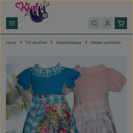
Zum Hauptinhalt springen
Waren
Home
Für das Kind
Kinderkleidung
Kleider und Röcke
Bildergalerie überspringen