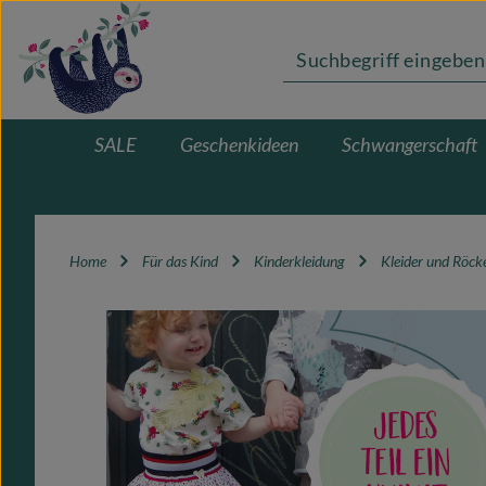
m Hauptinhalt springen
Zur Suche springen
Zur Hauptnavigation springen
SALE
Geschenkideen
Schwangerschaft
Home
Für das Kind
Kinderkleidung
Kleider und Röck
Bildergalerie überspringen