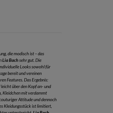
ung, die modisch ist – das
on
Lia Bach
sehr gut. Die
individuelle Looks sowohl für
ttage bereit und vereinen
aren Features. Das Ergebnis:
 leicht über den Kopf an- und
, Kleidchen mit verdammt
 couturiger Attitude und dennoch
 Kleidungsstück ist limitiert,
ter unterstreicht.
Lia Bach