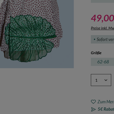
49,00
Preise inkl. M
Sofort ver
auswä
Größe
62-68
Produkt A
Zum Merk
5€ Rabat