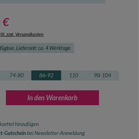
 €
wSt. zzgl. Versandkosten
fügbar, Lieferzeit: ca. 4 Werktage
hlen
74-80
86-92
110
98-104
nzahl: Gib den gewünschten Wert ein oder ben
In den Warenkorb
zettel hinzufügen
t-Gutschein
bei Newsletter-Anmeldung