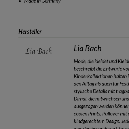
Made in Germany
Hersteller
Lia Bach
Mode, die kleidet und Kleid
beschreibt die Entwürfe v
Kinderkollektionen halten 
den Alltag als auch für Fes
stylische Details mit tragb
Dirndl, die mitwachsen und
ausgezogen werden können
coolen Prints, Pullover mit
kindgerechtem Design. Jedes
was den besonderen Charak