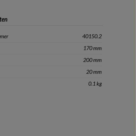
ten
mmer
40150.2
170 mm
200 mm
20 mm
0.1 kg