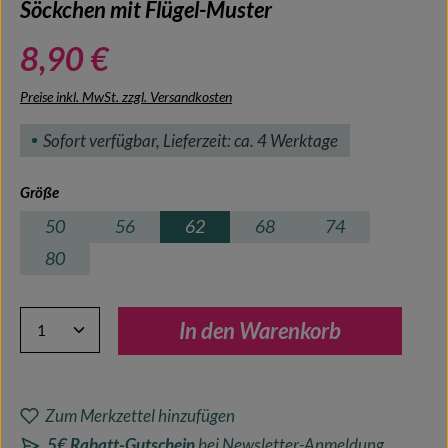
Söckchen mit Flügel-Muster
8,90 €
Preise inkl. MwSt. zzgl. Versandkosten
Sofort verfügbar, Lieferzeit: ca. 4 Werktage
auswählen
Größe
50
56
62
68
74
80
Produkt Anzahl: Gib den gewünschten Wert ein oder benutze 
In den Warenkorb
Zum Merkzettel hinzufügen
5€ Rabatt-Gutschein
bei Newsletter-Anmeldung