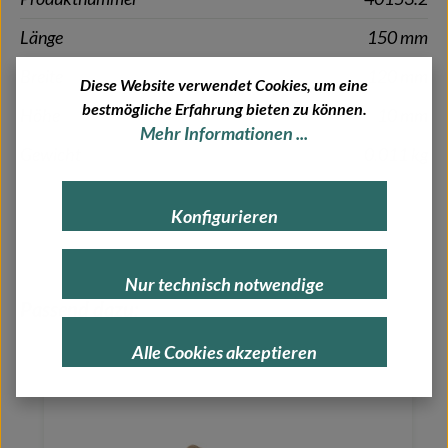
Länge
150 mm
Breite
120 mm
Diese Website verwendet Cookies, um eine
bestmögliche Erfahrung bieten zu können.
Höhe
10 mm
Mehr Informationen ...
Gewicht
0.011 kg
Konfigurieren
Nur technisch notwendige
Produktgalerie überspringen
Passend dazu:
Alle Cookies akzeptieren