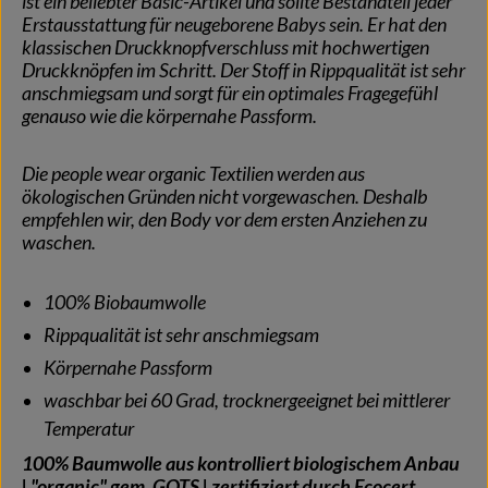
ist ein beliebter Basic-Artikel und sollte Bestandteil jeder
Erstausstattung für neugeborene Babys sein. Er hat den
klassischen Druckknopfverschluss mit hochwertigen
Druckknöpfen im Schritt. Der Stoff in Rippqualität ist sehr
anschmiegsam und sorgt für ein optimales Fragegefühl
genauso wie die körpernahe Passform.
Die people wear organic Textilien werden aus
ökologischen Gründen nicht vorgewaschen. Deshalb
empfehlen wir, den Body vor dem ersten Anziehen zu
waschen.
100% Biobaumwolle
Rippqualität ist sehr anschmiegsam
Körpernahe Passform
waschbar bei 60 Grad, trocknergeeignet bei mittlerer
Temperatur
100% Baumwolle aus kontrolliert biologischem Anbau
| "organic" gem. GOTS | zertifiziert durch Ecocert