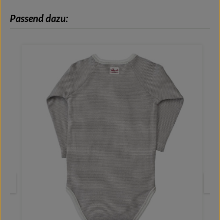
Produktgalerie überspringen
Passend dazu: