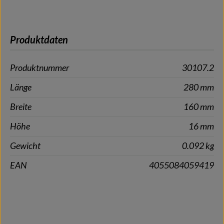
Produktdaten
Produktnummer
30107.2
Länge
280 mm
Breite
160 mm
Höhe
16 mm
Gewicht
0.092 kg
EAN
4055084059419