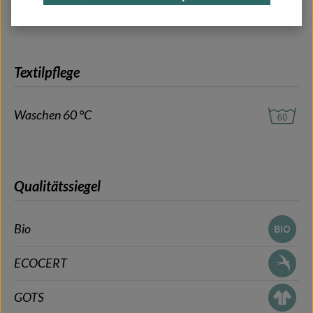
Baumwolle (bio)
100%
Textilpflege
Waschen 60 °C
Qualitätssiegel
Bio
ECOCERT
GOTS