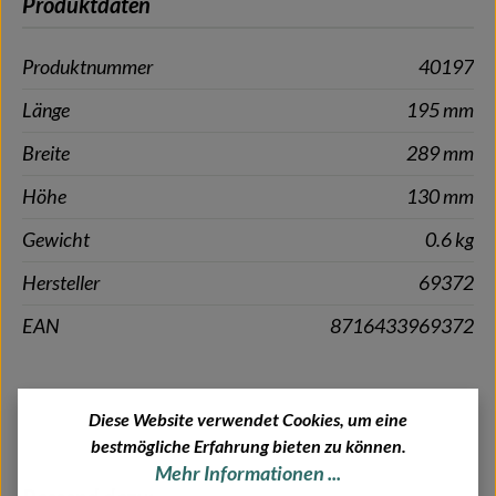
Produktdaten
Produktnummer
40197
Länge
195 mm
Breite
289 mm
Höhe
130 mm
Gewicht
0.6 kg
Hersteller
69372
EAN
8716433969372
Diese Website verwendet Cookies, um eine
bestmögliche Erfahrung bieten zu können.
Mehr Informationen ...
Produktgalerie überspringen