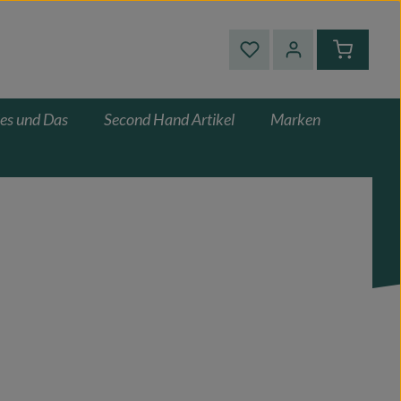
Du hast 0 Produkte auf
Warenkor
es und Das
Second Hand Artikel
Marken