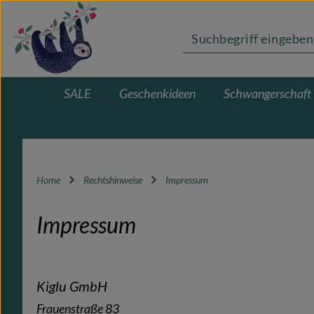
m Hauptinhalt springen
Zur Suche springen
Zur Hauptnavigation springen
SALE
Geschenkideen
Schwangerschaft
Home
Rechtshinweise
Impressum
Impressum
Kiglu GmbH
Frauenstraße 83