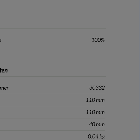
e
100%
ten
mmer
30332
110 mm
110 mm
40 mm
0.04 kg