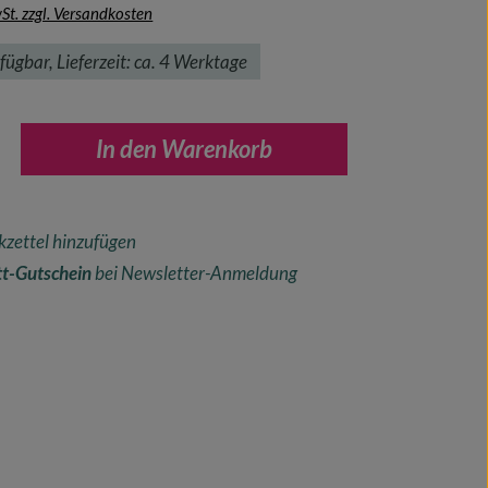
wSt. zzgl. Versandkosten
fügbar, Lieferzeit: ca. 4 Werktage
nzahl: Gib den gewünschten Wert ein oder ben
In den Warenkorb
zettel hinzufügen
t-Gutschein
bei Newsletter-Anmeldung