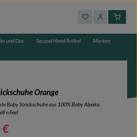
Du hast 0 Produkte auf
Warenkor
ies und Das
Second Hand Artikel
Marken
rickschuhe Orange
kte Baby Strickschuhe aus 100% Baby Alpaka
ll n Feel
 €