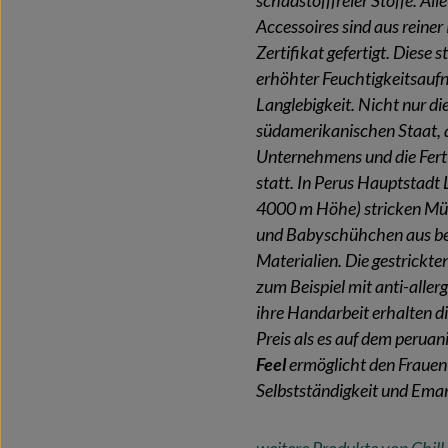
schadstofffreier Stoffe. Al
Accessoires sind aus reine
Zertifikat gefertigt. Diese
erhöhter Feuchtigkeitsauf
Langlebigkeit. Nicht nur d
südamerikanischen Staat, 
Unternehmens und die Ferti
statt. In Perus Hauptstadt 
4000 m Höhe) stricken Müt
und Babyschühchen aus be
Materialien. Die gestrickt
zum Beispiel mit anti-aller
ihre Handarbeit erhalten d
Preis als es auf dem peruan
Feel
ermöglicht den Frauen 
Selbstständigkeit und Ema