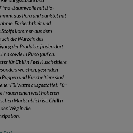
le Kleidungsstücke und
r Pima-Baumwolle mit Bio-
 stammt aus Peru und punktet mit
nahme, Farbechtheit und
ie Stoffe kommen aus dem
auch die Wurzeln des
gung der Produkte finden dort
Lima sowie in Puno (auf ca.
ter für
Chill n Feel
Kuscheltiere
sonders weichen, gesunden
en Puppen und Kuscheltiere sind
gener Füllwatte ausgestattet. Für
ie Frauen einen weit höheren
ischen Markt üblich ist.
Chill n
den Weg in die
nzipation.