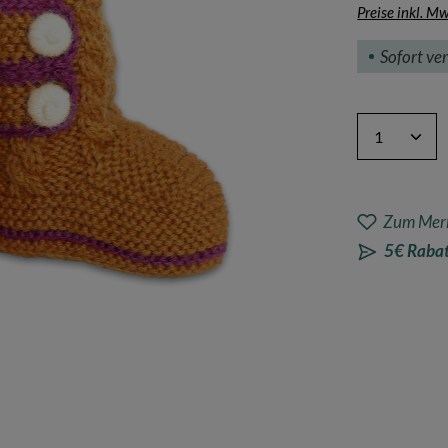
Preise inkl. M
Sofort ver
Produkt A
Zum Merk
5€ Rabat