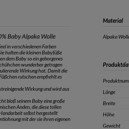
Material
0% Baby Alpaka Wolle
Alpaka Woll
eel in verschiedenen Farben
ie halten die kleinen Babyfüße
ben dem Baby so ein geborgenes
Produktda
kschühchen wunderbar getragen
ulierende Wirkung hat. Damit die
 Füßchen rutschen empfiehlt es
Produktnu
streinigende Wirkung und wird aus
Länge
ht bloß seinem Baby eine große
Breite
ischen Anden, die diese tollen
Handarbeit selbst hergestellt
Höhe
ntlohnung mit der sie ihren eigenen
Gewicht