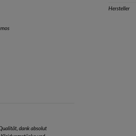
Hersteller
amos
Qualität, dank absolut