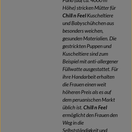
Puno (auf ca. 4000 m
Höhe) stricken Mütter für
Chill n Feel
Kuscheltiere
und Babyschühchen aus
besonders weichen,
gesunden Materialien. Die
gestrickten Puppen und
Kuscheltiere sind zum
Beispiel mit anti-allergener
Füllwatte ausgestattet. Für
ihre Handarbeit erhalten
die Frauen einen weit
höheren Preis als es auf
dem peruanischen Markt
üblich ist.
Chill n Feel
ermöglicht den Frauen den
Weg in die
Selbstständigkeit und