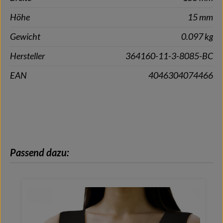
Höhe
15 mm
Gewicht
0.097 kg
Hersteller
364160-11-3-8085-BC
EAN
4046304074466
Produktgalerie überspringen
Passend dazu: