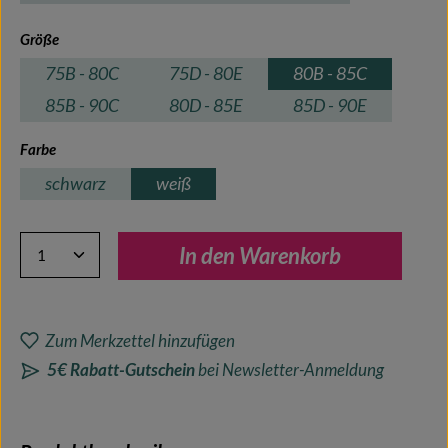
auswählen
Größe
75B - 80C
75D - 80E
80B - 85C
85B - 90C
80D - 85E
85D - 90E
auswählen
Farbe
schwarz
weiß
Produkt Anzahl: Gib den gewünschten Wert ein oder benutze 
In den Warenkorb
Zum Merkzettel hinzufügen
5€ Rabatt-Gutschein
bei Newsletter-Anmeldung