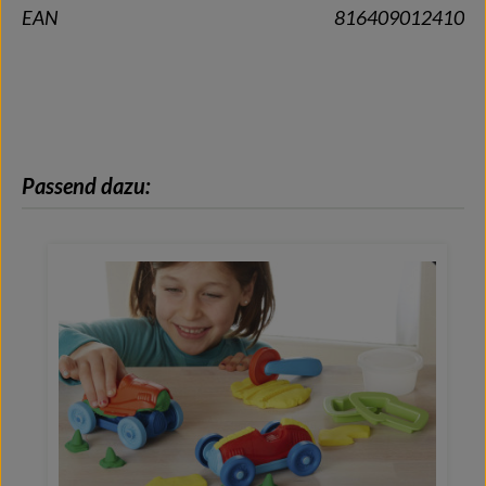
EAN
816409012410
Produktgalerie überspringen
Passend dazu: