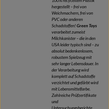
100% recyceltem Plastik
hergestellt – frei von
Weichmachern, frei von
PVC oder anderen
Schadstoffen!
Green Toys
verarbeitet zumeist
Milchkanister – die in den
USA leider typisch sind – zu
absolut bedenkenlosem,
robustem Spielzeug mit
sehr langer Lebensdauer. In
der Verarbeitung wird
komplett auf Schadstoffe
verzichtet und gefärbt wird
mit Lebensmittelfarbe.
Zahlreiche Prüfzertifikate
und
Untersuchungsberichte