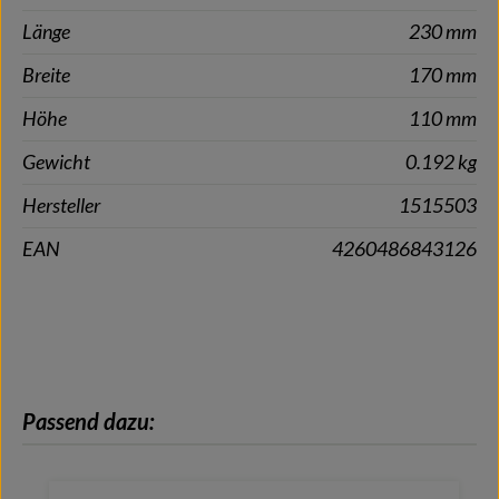
Länge
230 mm
Breite
170 mm
Höhe
110 mm
Gewicht
0.192 kg
Hersteller
1515503
EAN
4260486843126
Produktgalerie überspringen
Passend dazu: