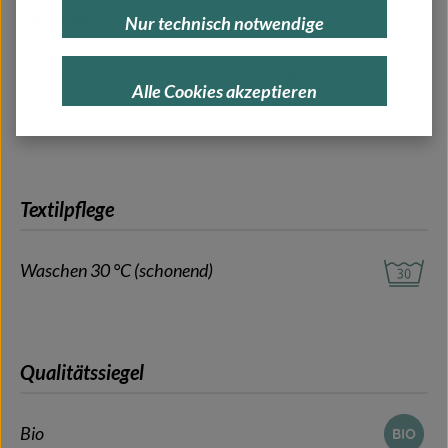
Material
Nur technisch notwendige
100%
Bio-Baumwolle (Außen)
Alle Cookies akzeptieren
100%
recyceltes Polyesther (Innen)
Textilpflege
Waschen 30 °C (schonend)
Qualitätssiegel
Bio