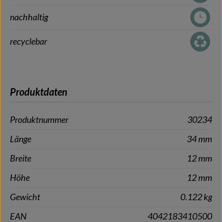
nachhaltig
recyclebar
Produktdaten
Produktnummer
30234
Länge
34 mm
Breite
12 mm
Höhe
12 mm
Gewicht
0.122 kg
EAN
4042183410500