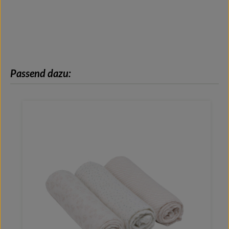
Produktgalerie überspringen
Passend dazu: