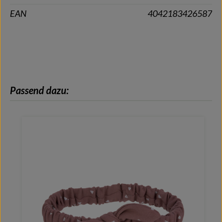
EAN
4042183426587
Produktgalerie überspringen
Passend dazu: