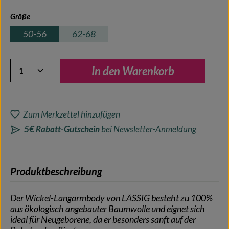
auswählen
Größe
50-56
62-68
Produkt Anzahl: Gib den gewünschten Wert ein oder benutze 
In den Warenkorb
Zum Merkzettel hinzufügen
5€ Rabatt-Gutschein
bei Newsletter-Anmeldung
Produktbeschreibung
Der Wickel-Langarmbody von LÄSSIG besteht zu 100%
aus ökologisch angebauter Baumwolle und eignet sich
ideal für Neugeborene, da er besonders sanft auf der