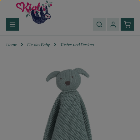
Zum Hauptinhalt springen
Waren
Home
Für das Baby
Tücher und Decken
Bildergalerie überspringen