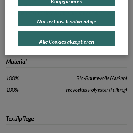
Konfigurieren
gerne weiter!
Schreiben Sie uns einfach über unser
Kontaktformular
.
Nur technisch notwendige
Herstellerinformationen
Alle Cookies akzeptieren
Material
100%
Bio-Baumwolle (Außen)
100%
recyceltes Polyester (Füllung)
Textilpflege