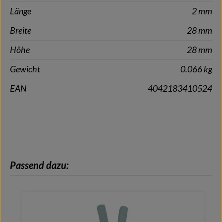
Länge
2 mm
Breite
28 mm
Höhe
28 mm
Gewicht
0.066 kg
EAN
4042183410524
Produktgalerie überspringen
Passend dazu: