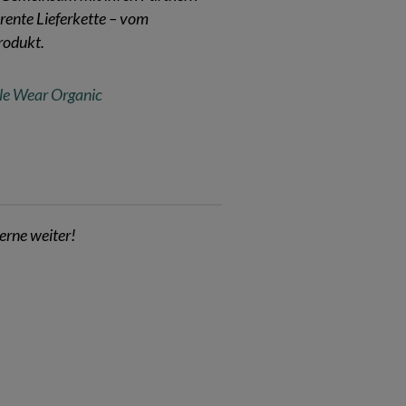
arente Lieferkette – vom
rodukt.
le Wear Organic
erne weiter!