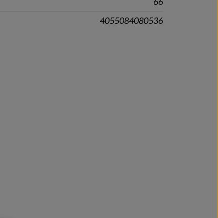
66
4055084080536