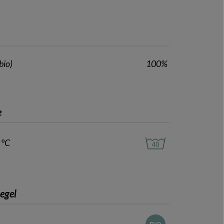
bio)
100%
e
 °C
iegel