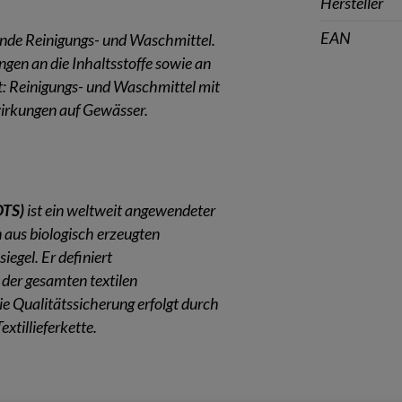
Hersteller
EAN
nde Reinigungs- und Waschmittel.
en an die Inhaltsstoffe sowie an
: Reinigungs- und Waschmittel mit
wirkungen auf Gewässer.
OTS)
ist ein weltweit angewendeter
n aus biologisch erzeugten
iegel. Er definiert
der gesamten textilen
ie Qualitätssicherung erfolgt durch
xtillieferkette.