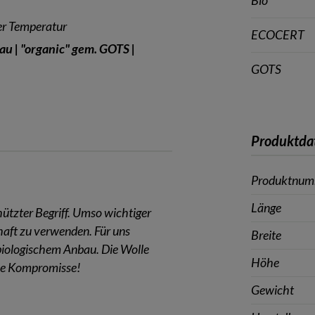
Bio
rer Temperatur
ECOCERT
u | "organic" gem. GOTS |
GOTS
Produktda
Produktnu
Länge
chützter Begriff. Umso wichtiger
nhaft zu verwenden. Für uns
Breite
iologischem Anbau. Die Wolle
Höhe
hne Kompromisse!
Gewicht