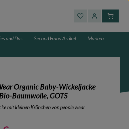
Du hast 0 Produkte auf
Warenkor
ies und Das
Second Hand Artikel
Marken
Wear Organic Baby-Wickeljacke
Bio-Baumwolle, GOTS
cke mit kleinen Krönchen von people wear