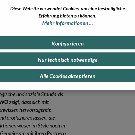
Diese Website verwendet Cookies, um eine bestmögliche
Erfahrung bieten zu können.
Mehr Informationen ...
anic
nehmen, welches ökologische
Konfigurieren
duziert, sind strenge
und Arbeitsbedingungen erfüllt.
Nur technisch notwendige
sondern vor allem auch dort wo
 weiterverarbeitet wird: In
Alle Cookies akzeptieren
odukte der Kinderlinie tragen
 Standard“-Siegel und damit ist
logische und soziale Standards
PWO
zeigt, dass sich mit
enwissen hervorragende
nd produzieren lassen, die
ktionen weder im Style noch im
 Gemeinsam mit ihren Partnern