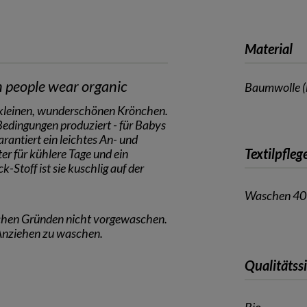
Material
people wear organic
Baumwolle (
t kleinen, wunderschönen Krönchen.
edingungen produziert - für Babys
antiert ein leichtes An- und
Textilpfleg
er für kühlere Tage und ein
-Stoff ist sie kuschlig auf der
Waschen 40
ischen Gründen nicht vorgewaschen.
Anziehen zu waschen.
Qualitätss