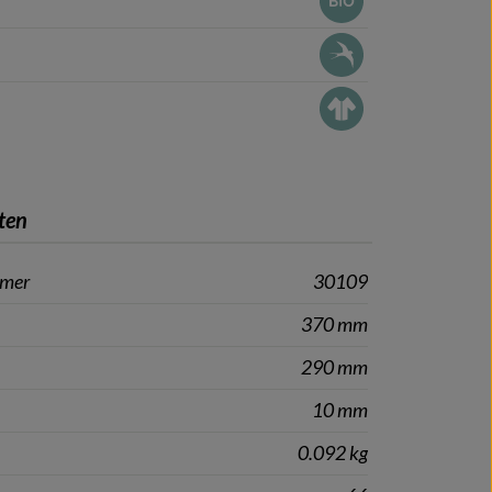
ten
mmer
30109
370 mm
290 mm
10 mm
0.092 kg