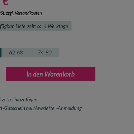
 €
wSt. zzgl. Versandkosten
fügbar, Lieferzeit: ca. 4 Werktage
hlen
62-68
74-80
nzahl: Gib den gewünschten Wert ein oder ben
In den Warenkorb
zettel hinzufügen
t-Gutschein
bei Newsletter-Anmeldung