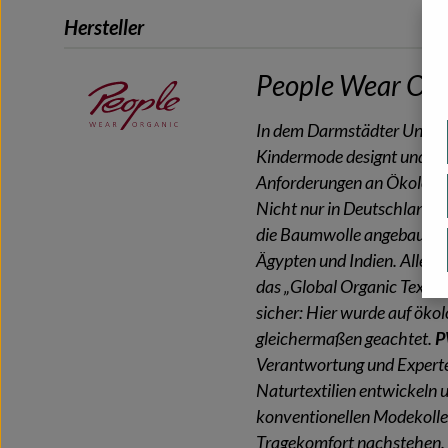
Hersteller
People Wear Org
In dem Darmstädter Unter
Kindermode designt und pro
Anforderungen an Ökologie 
Nicht nur in Deutschland, 
die Baumwolle angebaut und
Ägypten und Indien. Alle Pr
das „Global Organic Textile
sicher: Hier wurde auf öko
gleichermaßen geachtet.
Verantwortung und Expert
Naturtextilien entwickeln u
konventionellen Modekolle
Tragekomfort nachstehen.