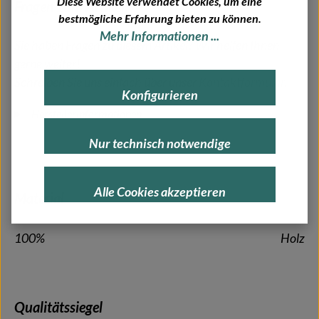
Diese Website verwendet Cookies, um eine
Fragen zum Artikel?
bestmögliche Erfahrung bieten zu können.
Mehr Informationen ...
Sie haben Fragen zu diesem Artikel? Wir helfen Ihnen
gerne weiter!
Schreiben Sie uns einfach über unser
Kontaktformular
.
Konfigurieren
Herstellerinformationen
Nur technisch notwendige
Alle Cookies akzeptieren
Material
100%
Holz
Qualitätssiegel