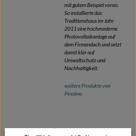
mit gutem Beispiel voran.
So installierte das
Traditionshaus im Jahr
2011 eine hochmoderne
Photovoltaikanlage auf
dem Firmendach und setzt
damit klar auf
Umweltschutz und
Nachhaltigkeit.
weitere Produkte von
Pinolino