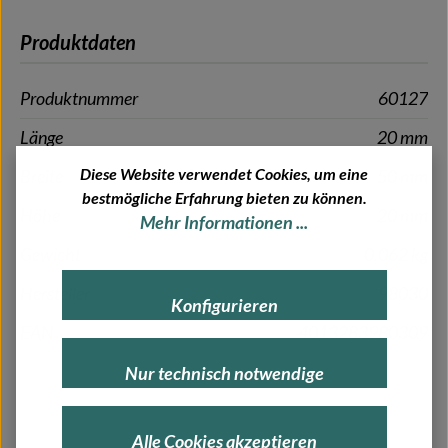
Produktdaten
Produktnummer
60127
Länge
20 mm
Diese Website verwendet Cookies, um eine
Breite
50 mm
bestmögliche Erfahrung bieten zu können.
Höhe
20 mm
Mehr Informationen ...
Gewicht
0.062 kg
Hersteller
98030
Konfigurieren
EAN
4013283980309
Nur technisch notwendige
Alle Cookies akzeptieren