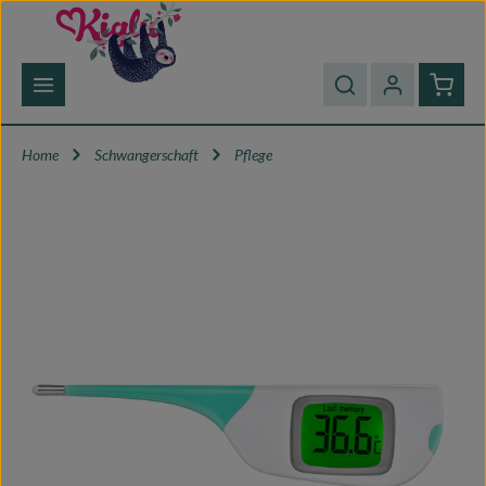
Zum Hauptinhalt springen
Waren
Home
Schwangerschaft
Pflege
Bildergalerie überspringen