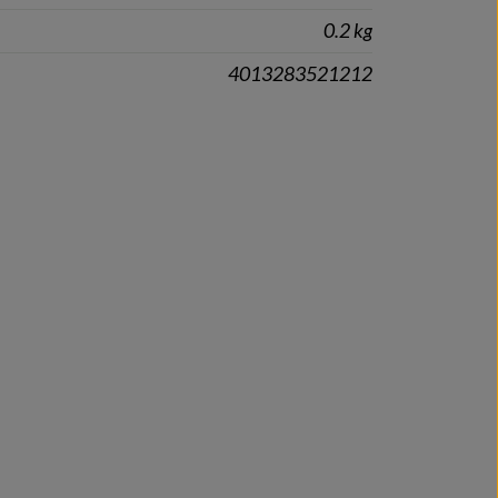
0.2 kg
4013283521212