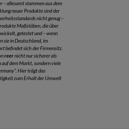
r – allesamt stammen aus dem
cklung neuer Produkte sind der
erheitsstandards nicht genug –
Produkte Maßstäben, die über
wickelt, getestet und – wenn
n sie in Deutschland, im
t befindet sich der Firmensitz.
von
reer
nicht nur sicherer als
 auf dem Markt, sondern viele
rmany“. Hier trägt das
igkeit zum Erhalt der Umwelt