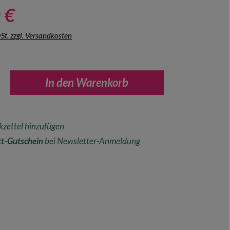
 €
wSt. zzgl. Versandkosten
nzahl: Gib den gewünschten Wert ein oder ben
In den Warenkorb
zettel hinzufügen
t-Gutschein
bei Newsletter-Anmeldung