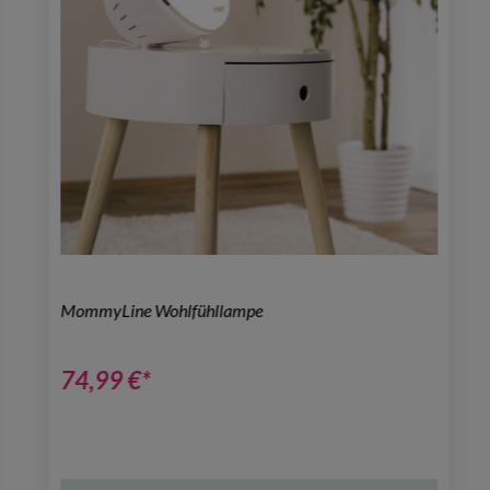
MommyLine Wohlfühllampe
74,99 €*