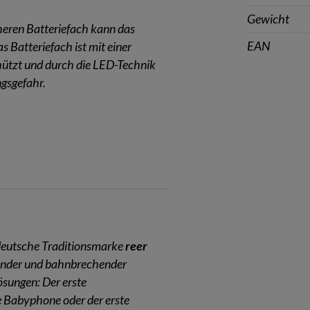
Gewicht
eren Batteriefach kann das
EAN
 Batteriefach ist mit einer
chützt und durch die LED-Technik
ngsgefahr.
e deutsche Traditionsmarke
reer
sender und bahnbrechender
ösungen: Der erste
 Babyphone oder der erste