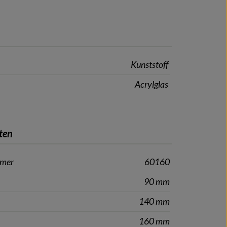
Kunststoff
Acrylglas
ten
mmer
60160
90 mm
140 mm
160 mm