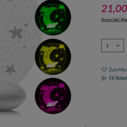
21,00
Preise inkl. M
Produkt A
Zum Merk
5€ Rabat