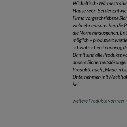
Wickeltisch-Wärmestrahle
Hause
reer
. Bei der Entwi
Firma vorgeschriebene Sich
vielmehr entsprechen die 
die Norm hinausgehen. Ent
möglich – produziert werde
schwäbischen Leonberg, dor
Damit sind alle Produkte 
andere Sicherheitslösungen
Produkte auch „Made in Ge
Unternehmen mit Nachhalt
bei.
weitere Produkte von reer