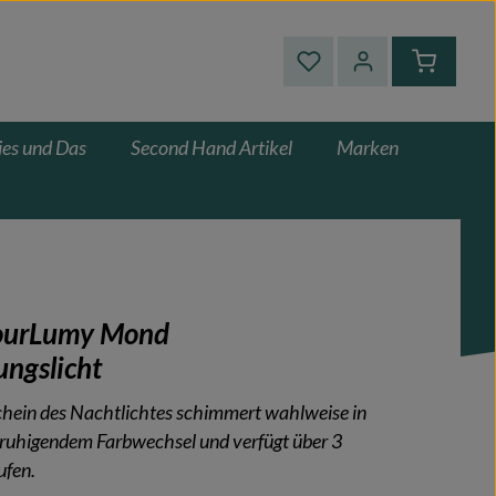
Du hast 0 Produkte auf
Warenkor
ies und Das
Second Hand Artikel
Marken
lourLumy Mond
ungslicht
chein des Nachtlichtes schimmert wahlweise in
ruhigendem Farbwechsel und verfügt über 3
ufen.