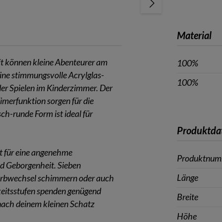
Material
eit können kleine Abenteurer am
100%
eine stimmungsvolle Acrylglas-
100%
er Spielen im Kinderzimmer. Der
Timerfunktion sorgen für die
ch-runde Form ist ideal für
Produktda
t für eine angenehme
Produktnu
nd Geborgenheit. Sieben
Länge
arbwechsel schimmern oder auch
gkeitsstufen spenden genügend
Breite
 nach deinem kleinen Schatz
Höhe