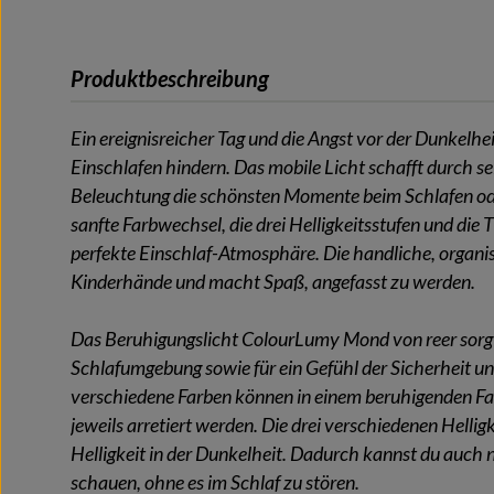
Produktbeschreibung
Ein ereignisreicher Tag und die Angst vor der Dunkelh
Einschlafen hindern. Das mobile Licht schafft durch s
Beleuchtung die schönsten Momente beim Schlafen od
sanfte Farbwechsel, die drei Helligkeitsstufen und die 
perfekte Einschlaf-Atmosphäre. Die handliche, organis
Kinderhände und macht Spaß, angefasst zu werden.
Das Beruhigungslicht ColourLumy Mond von reer sorg
Schlafumgebung sowie für ein Gefühl der Sicherheit u
verschiedene Farben können in einem beruhigenden F
jeweils arretiert werden. Die drei verschiedenen Helli
Helligkeit in der Dunkelheit. Dadurch kannst du auch
schauen, ohne es im Schlaf zu stören.