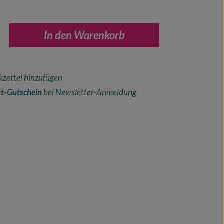
nzahl: Gib den gewünschten Wert ein oder ben
In den Warenkorb
zettel hinzufügen
t-Gutschein
bei Newsletter-Anmeldung