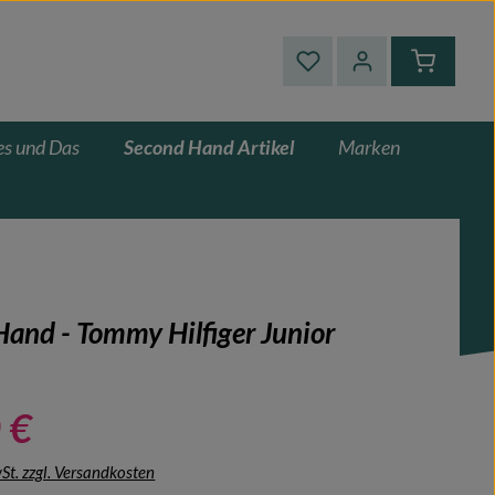
Du hast 0 Produkte auf
Warenkor
es und Das
Second Hand Artikel
Marken
and - Tommy Hilfiger Junior
 €
wSt. zzgl. Versandkosten