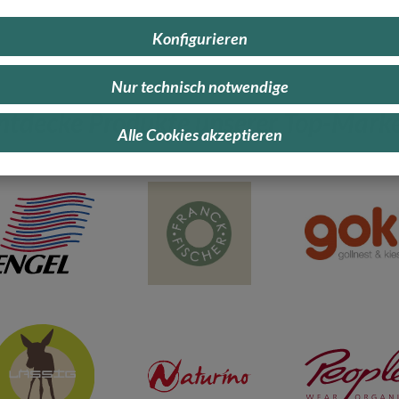
Konfigurieren
Nur technisch notwendige
ntdecke Produkte unserer Top-Mark
Alle Cookies akzeptieren