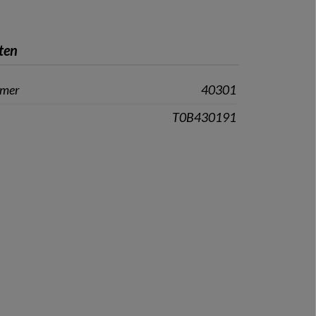
ten
mmer
40301
T0B430191