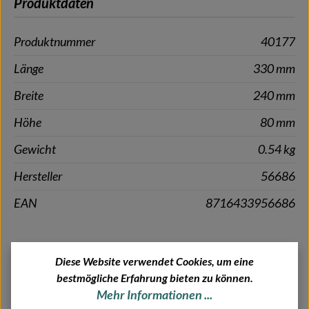
Produktdaten
Produktnummer
40177
Länge
330 mm
Breite
240 mm
Höhe
80 mm
Gewicht
0.54 kg
Hersteller
56686
EAN
8716433956686
Diese Website verwendet Cookies, um eine
bestmögliche Erfahrung bieten zu können.
Mehr Informationen ...
Produktgalerie überspringen