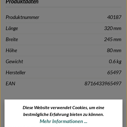
Produktdaten
Produktnummer
40187
Länge
320 mm
Breite
245 mm
Höhe
80 mm
Gewicht
0.6 kg
Hersteller
65497
EAN
8716433965497
Diese Website verwendet Cookies, um eine
bestmögliche Erfahrung bieten zu können.
Mehr Informationen ...
Produktgalerie überspringen