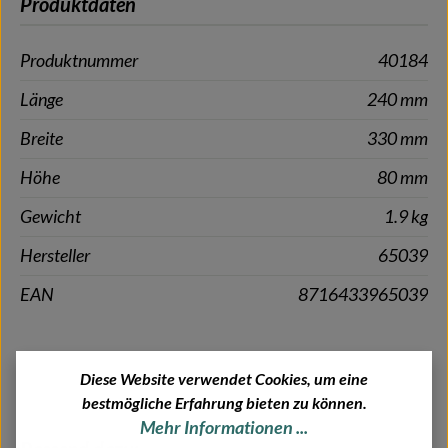
Produktdaten
Produktnummer
40184
Länge
240 mm
Breite
330 mm
Höhe
80 mm
Gewicht
1.9 kg
Hersteller
65039
EAN
8716433965039
Diese Website verwendet Cookies, um eine
bestmögliche Erfahrung bieten zu können.
Mehr Informationen ...
Produktgalerie überspringen