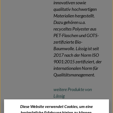
innovativen sowie
qualitativ hochwertigen
Materialien hergestellt.
Dazu gehören u.a.
recyceltes Polyester aus
PET-Flaschen und GOTS-
zertifizierte Bio-
Baumwolle. Lässig ist seit
2017 nach der Norm ISO
9001:2015 zertifiziert, der
internationalen Norm für
Qualitätsmanagement.
weitere Produkte von
Lässig
Diese Website verwendet Cookies, um eine
bestmögliche Erfahrung bieten zu können.