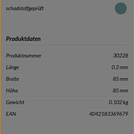
schadstoffgeprüft
Produktdaten
Produktnummer
30228
Länge
0.2 mm
Breite
85 mm
Höhe
85 mm
Gewicht
0.102 kg
EAN
4042183369679