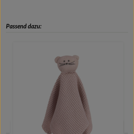
Produktgalerie überspringen
Passend dazu: