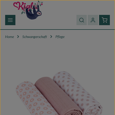
Zum Hauptinhalt springen
Waren
Home
Schwangerschaft
Pflege
Bildergalerie überspringen