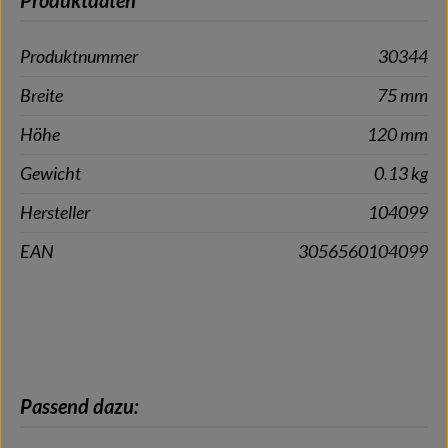
Produktnummer
30344
Breite
75 mm
Höhe
120 mm
Gewicht
0.13 kg
Hersteller
104099
EAN
3056560104099
Produktgalerie überspringen
Passend dazu: